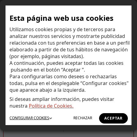
Esta página web usa cookies
Abrir una cuenta
Utilizamos cookies propias y de terceros para
analizar nuestros servicios y mostrarte publicidad
CUENTAS PARA PARTICULARES: ELIGE LA TUYA
relacionada con tus preferencias en base a un perfil
elaborado a partir de de tus hábitos de navegación
(por ejemplo, páginas visitadas).
A continuación, puedes aceptar todas las cookies
pulsando en el botón “Aceptar ”.
Para configurarlas como desees o rechazarlas
Cuenta corriente y de ahorro
todas, pulsa en el desplegable “Configurar cookies"
que aparece abajo a la izquierda.
Cuenta Self
Si deseas ampliar información, puedes visitar
nuestra
Política de Cookies.
Sin comisiones.
CONFIGURAR
COOKIES
RECHAZAR
ACEPTAR
Tarjetas de débito y crédito.
Depósitos.