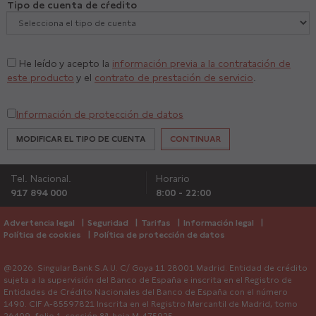
Tipo de cuenta de cŕedito
He leído y acepto la
información previa a la contratación de
este producto
y el
contrato de prestación de servicio
.
Información de protección de datos
MODIFICAR EL TIPO DE CUENTA
CONTINUAR
Tel. Nacional.
Horario
917 894 000
8:00 - 22:00
Advertencia legal
Seguridad
Tarifas
Información legal
Política de cookies
Política de protección de datos
@2026. Singular Bank S.A.U. C/ Goya 11 28001 Madrid. Entidad de crédito
sujeta a la supervisión del Banco de España e inscrita en el Registro de
Entidades de Crédito Nacionales del Banco de España con el número
1490. CIF A-85597821 Inscrita en el Registro Mercantil de Madrid, tomo