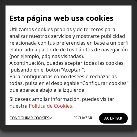
Esta página web usa cookies
Quiero hacerme cliente con una Cuenta
de Bolsa a Crédito
Utilizamos cookies propias y de terceros para
analizar nuestros servicios y mostrarte publicidad
COMENZAMOS CON TUS DATOS BÁSICOS
relacionada con tus preferencias en base a un perfil
elaborado a partir de de tus hábitos de navegación
Para abrir tu cuenta con más de un
(por ejemplo, páginas visitadas).
titular, si no eres residente fiscal
A continuación, puedes aceptar todas las cookies
español o no tienes DNI, continúa
AQUÍ
.
pulsando en el botón “Aceptar ”.
Para configurarlas como desees o rechazarlas
Tu nombre
todas, pulsa en el desplegable “Configurar cookies"
que aparece abajo a la izquierda.
Tu móvil
Si deseas ampliar información, puedes visitar
nuestra
Política de Cookies.
+34
CONFIGURAR
COOKIES
RECHAZAR
ACEPTAR
Tu e-mail